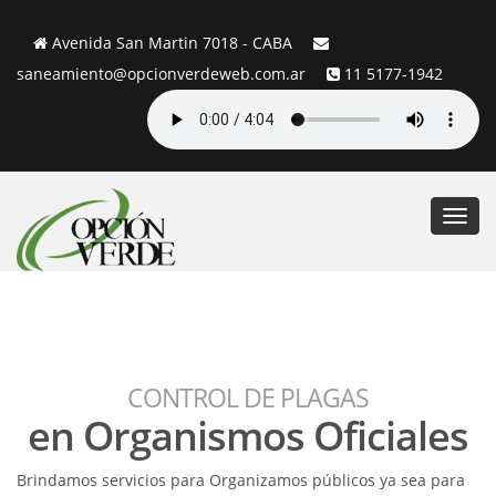
Avenida San Martin 7018 - CABA
saneamiento@opcionverdeweb.com.ar
11 5177-1942
Toggl
navig
CONTROL DE PLAGAS
en Organismos Oficiales
Brindamos servicios para Organizamos públicos ya sea para