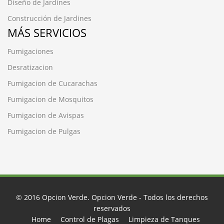
Diseño de Jardines
Construcción de Jardines
MÁS SERVICIOS
Fumigaciones
Desratizacion
Fumigacion de Cucarachas
Fumigacion de Mosquitos
Fumigacion de Avispas
Fumigacion de Pulgas
© 2016
Opcion Verde
. Opcion Verde - Todos los derechos
reservados
Home
Control de Plagas
Limpieza de Tanques